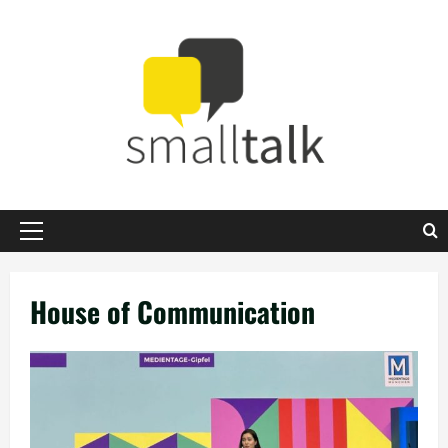
Zum
Inhalt
springen
Primäres
Menü
House of Communication