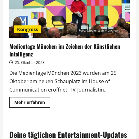
Kongress
Medientage München im Zeichen der Künstlichen
Intelligenz
25. Oktober 2023
Die Medientage München 2023 wurden am 25.
Oktober am neuen Schauplatz im House of
Communication eröffnet. TV-Journalistin...
Mehr
Mehr erfahren
Informationen
über
Medientage
München
im
Zeichen
Deine täglichen Entertainment-Updates
der
Künstlichen