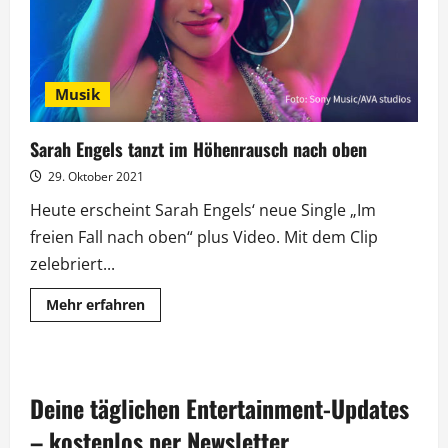
Musik
Sarah Engels tanzt im Höhenrausch nach oben
29. Oktober 2021
Heute erscheint Sarah Engels‘ neue Single „Im
freien Fall nach oben“ plus Video. Mit dem Clip
zelebriert...
Mehr
Mehr erfahren
Informationen
über
Sarah
Engels
tanzt
im
Deine täglichen Entertainment-Updates
Höhenrausch
nach
oben
– kostenlos per Newsletter.