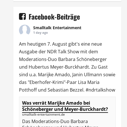
Facebook-Beiträge
Smalltalk Entertainment
1 day ago
Am heutigen 7. August gibt's eine neue
Ausgabe der
NDR Talk Show
mit dem
Moderations-Duo
Barbara Schöneberger
und Hubertus Meyer-Burckhardt. Zu Gast
sind u.a.
Marijke Amado
,
Janin Ullmann
sowie
das "Eberhofer-Krimi"-Paar Lisa Maria
Potthoff und Sebastian Bezzel.
#ndrtalkshow
Was verrät Marijke Amado bei
Schöneberger und Meyer-Burckhardt?
smalltalk-entertainment.de
Das Moderations-Duo Barbara