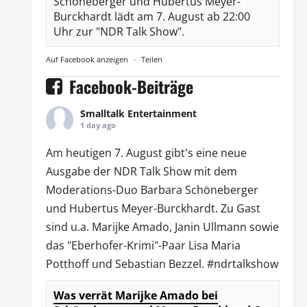
Schöneberger und Hubertus Meyer-
Burckhardt lädt am 7. August ab 22:00
Uhr zur "NDR Talk Show".
Auf Facebook anzeigen
·
Teilen
Facebook-Beiträge
Smalltalk Entertainment
1 day ago
Am heutigen 7. August gibt's eine neue
Ausgabe der
NDR Talk Show
mit dem
Moderations-Duo
Barbara Schöneberger
und Hubertus Meyer-Burckhardt. Zu Gast
sind u.a.
Marijke Amado
,
Janin Ullmann
sowie
das "Eberhofer-Krimi"-Paar Lisa Maria
Potthoff und Sebastian Bezzel.
#ndrtalkshow
Was verrät Marijke Amado bei