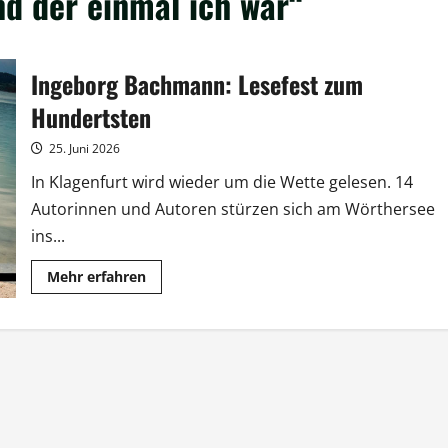
d der einmal ich war“
Ingeborg Bachmann: Lesefest zum
Hundertsten
25. Juni 2026
In Klagenfurt wird wieder um die Wette gelesen. 14
Autorinnen und Autoren stürzen sich am Wörthersee
ins...
Mehr
Mehr erfahren
Informationen
über
Ingeborg
Bachmann:
Lesefest
zum
Hundertsten