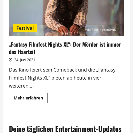
Festival
„Fantasy Filmfest Nights XL“: Der Mörder ist immer
das Haarteil
24. Juni 2021
Das Kino feiert sein Comeback und die „Fantasy
Filmfest Nights XL“ bieten ab heute in vier
weiteren...
Mehr
Mehr erfahren
Informationen
über
„Fantasy
Filmfest
Nights
XL“:
Deine täglichen Entertainment-Updates
Der
Mörder