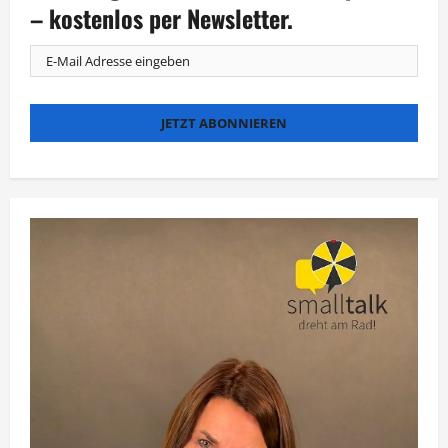
ist
– kostenlos per Newsletter.
immer
das
Haarteil