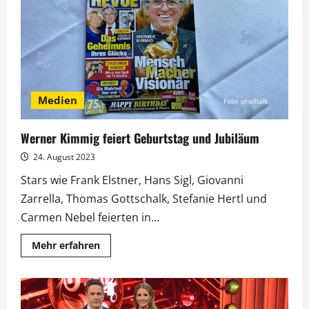
Diese
Stars
feiern
den
Jahreswechsel
in
der
ARD
Medien
Werner Kimmig feiert Geburtstag und Jubiläum
24. August 2023
Stars wie Frank Elstner, Hans Sigl, Giovanni
Zarrella, Thomas Gottschalk, Stefanie Hertl und
Carmen Nebel feierten in...
Mehr
Mehr erfahren
Informationen
über
Werner
Kimmig
feiert
Geburtstag