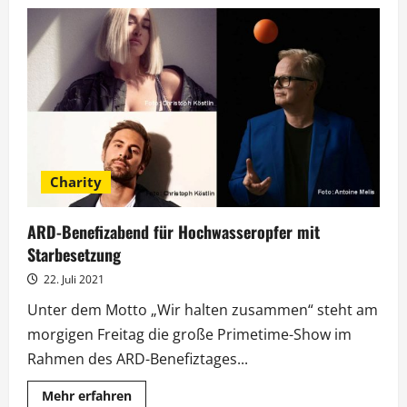
Kick-
Media-
Spargelessen:
Weißes
Gold
und
viele
Promis
Charity
ARD-Benefizabend für Hochwasseropfer mit
Starbesetzung
22. Juli 2021
Unter dem Motto „Wir halten zusammen“ steht am
morgigen Freitag die große Primetime-Show im
Rahmen des ARD-Benefiztages...
Mehr
Mehr erfahren