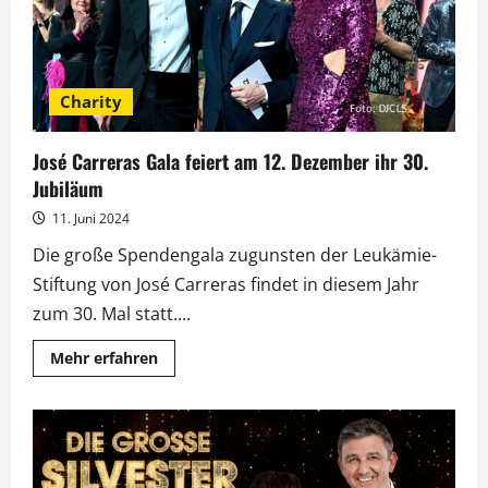
Ersten
Charity
José Carreras Gala feiert am 12. Dezember ihr 30.
Jubiläum
11. Juni 2024
Die große Spendengala zugunsten der Leukämie-
Stiftung von José Carreras findet in diesem Jahr
zum 30. Mal statt....
Mehr
Mehr erfahren
Informationen
über
José
Carreras
Gala
feiert
am
12.