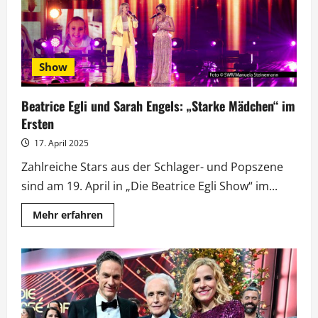
Show
Beatrice Egli und Sarah Engels: „Starke Mädchen“ im
Ersten
17. April 2025
Zahlreiche Stars aus der Schlager- und Popszene
sind am 19. April in „Die Beatrice Egli Show“ im...
Mehr
Mehr erfahren
Informationen
über
Beatrice
Egli
und
Sarah
Engels:
„Starke
Mädchen“
im