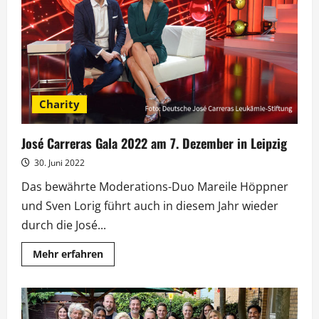
und
Jubiläum
Charity
José Carreras Gala 2022 am 7. Dezember in Leipzig
30. Juni 2022
Das bewährte Moderations-Duo Mareile Höppner
und Sven Lorig führt auch in diesem Jahr wieder
durch die José...
Mehr
Mehr erfahren
Informationen
über
José
Carreras
Gala
2022