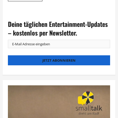
Informationen
über
ARD-
Benefizabend
für
Hochwasseropfer
Deine täglichen Entertainment-Updates
mit
Starbesetzung
– kostenlos per Newsletter.