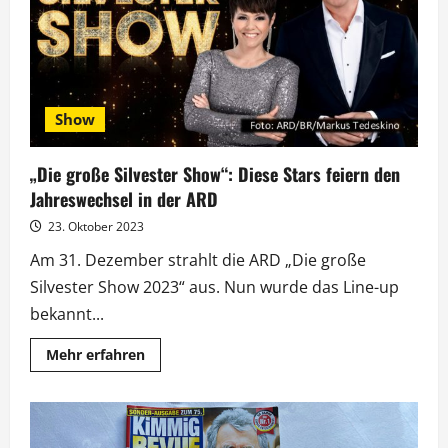
Dezember
ihr
30.
Jubiläum
Show
„Die große Silvester Show“: Diese Stars feiern den
Jahreswechsel in der ARD
23. Oktober 2023
Am 31. Dezember strahlt die ARD „Die große
Silvester Show 2023“ aus. Nun wurde das Line-up
bekannt...
Mehr
Mehr erfahren
Informationen
über
„Die
große
Silvester
Show“: