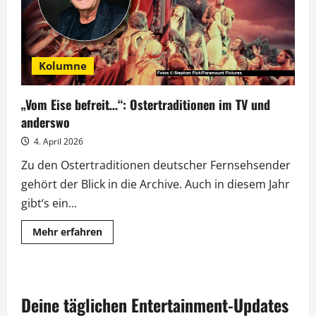
Kolumne
„Vom Eise befreit…“: Ostertraditionen im TV und
anderswo
4. April 2026
Zu den Ostertraditionen deutscher Fernsehsender
gehört der Blick in die Archive. Auch in diesem Jahr
gibt‘s ein...
Mehr
Mehr erfahren
Informationen
über
„Vom
Eise
befreit…“:
Ostertraditionen
Deine täglichen Entertainment-Updates
im
TV