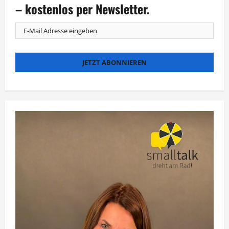
und
– kostenlos per Newsletter.
anderswo