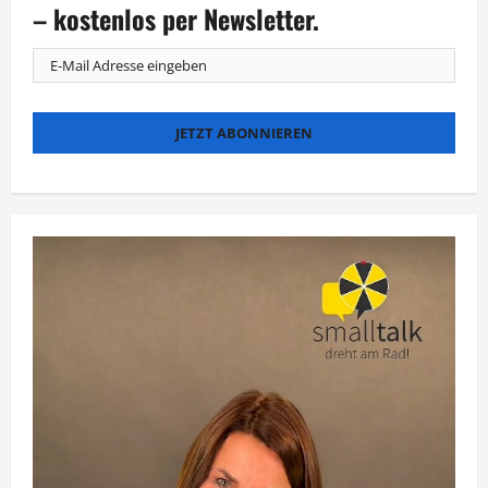
Müller
– kostenlos per Newsletter.