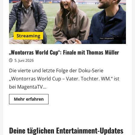
Antoni
Porowski
startet
Streaming
„Wontorras World Cup“: Finale mit Thomas Müller
5. Juni 2026
Die vierte und letzte Folge der Doku-Serie
„Wontorras World Cup – Vater. Tochter. WM.“ ist
bei MagentaTV...
Mehr
Mehr erfahren
Informationen
über
„Wontorras
World
Cup“:
Finale
Deine täglichen Entertainment-Updates
mit
Thomas