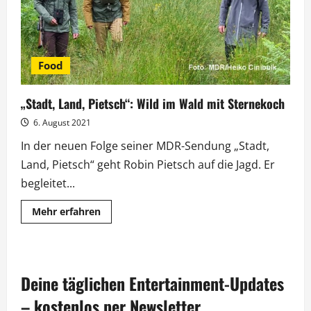
Food
„Stadt, Land, Pietsch“: Wild im Wald mit Sternekoch
6. August 2021
In der neuen Folge seiner MDR-Sendung „Stadt,
Land, Pietsch“ geht Robin Pietsch auf die Jagd. Er
begleitet...
Mehr
Mehr erfahren
Informationen
über
„Stadt,
Land,
Pietsch“:
Wild
Deine täglichen Entertainment-Updates
im
Wald
mit
– kostenlos per Newsletter.
Sternekoch