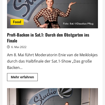
Die
Profis“
Food
Profi-Backen in Sat.1: Durch den Obstgarten ins
Finale
6. Mai 2022
Am 8. Mai führt Moderatorin Enie van de Meiklokjes
durch das Halbfinale der Sat.1-Show „Das große
Backen...
Mehr
Mehr erfahren
Informationen
über
Profi-
Backen
in
Sat.1:
Durch
den