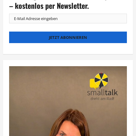
den
– kostenlos per Newsletter.
Jahrmarkt