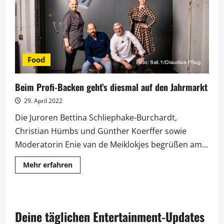
Obstgarten
ins
Finale
Food
Beim Profi-Backen geht’s diesmal auf den Jahrmarkt
29. April 2022
Die Juroren Bettina Schliephake-Burchardt,
Christian Hümbs und Günther Koerffer sowie
Moderatorin Enie van de Meiklokjes begrüßen am...
Mehr
Mehr erfahren
Informationen
über
Beim
Profi-
Backen
geht’s
Deine täglichen Entertainment-Updates
diesmal
auf