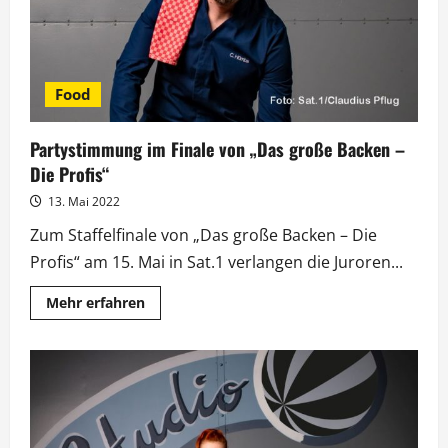
Food
Partystimmung im Finale von „Das große Backen –
Die Profis“
13. Mai 2022
Zum Staffelfinale von „Das große Backen – Die
Profis“ am 15. Mai in Sat.1 verlangen die Juroren...
Mehr
Mehr erfahren
Informationen
über
Partystimmung
im
Finale
von
„Das
große
Backen
–