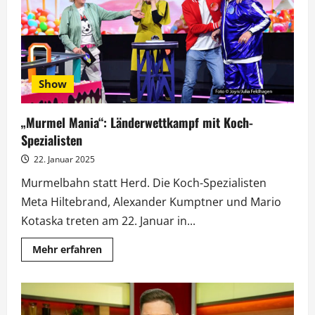
mit
Robin
Pietsch
Show
„Murmel Mania“: Länderwettkampf mit Koch-
Spezialisten
22. Januar 2025
Murmelbahn statt Herd. Die Koch-Spezialisten
Meta Hiltebrand, Alexander Kumptner und Mario
Kotaska treten am 22. Januar in...
Mehr
Mehr erfahren
Informationen
über
„Murmel
Mania“:
Länderwettkampf
mit