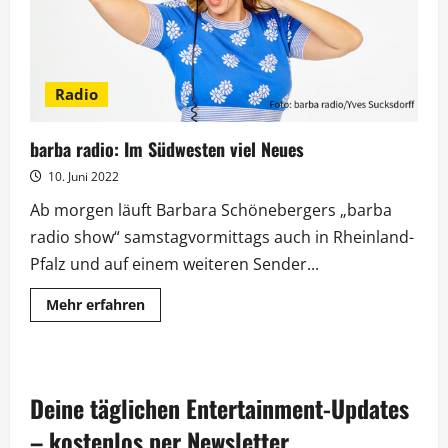
Radio
barba radio: Im Südwesten viel Neues
10. Juni 2022
Ab morgen läuft Barbara Schönebergers „barba
radio show“ samstagvormittags auch in Rheinland-
Pfalz und auf einem weiteren Sender...
Mehr
Mehr erfahren
Informationen
über
barba
radio:
Im
Südwesten
Deine täglichen Entertainment-Updates
viel
Neues
– kostenlos per Newsletter.