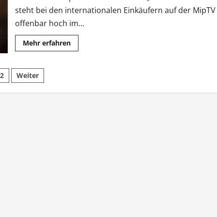
steht bei den internationalen Einkäufern auf der MipTV
offenbar hoch im...
Mehr
Mehr erfahren
Informationen
über
Internationale
„Schwarm“-
tennummerierung
2
Weiter
Verkäufe
zum
Start
der
MipTV
träge