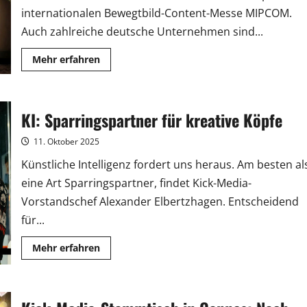
internationalen Bewegtbild-Content-Messe MIPCOM.
Auch zahlreiche deutsche Unternehmen sind...
Mehr
Mehr erfahren
Informationen
über
MIPCOM
2025:
Branchentreff
KI: Sparringspartner für kreative Köpfe
in
Cannes
ist
11. Oktober 2025
eröffnet
Künstliche Intelligenz fordert uns heraus. Am besten al
eine Art Sparringspartner, findet Kick-Media-
Vorstandschef Alexander Elbertzhagen. Entscheidend
für...
Mehr
Mehr erfahren
Informationen
über
KI:
Sparringspartner
für
kreative