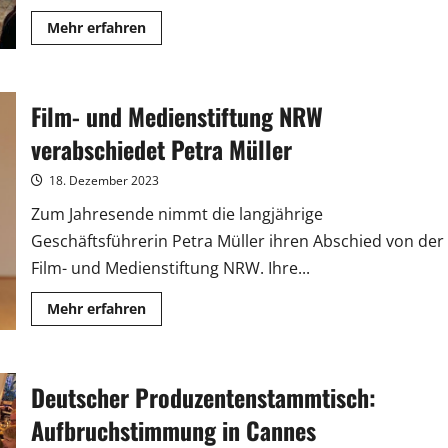
Mehr
Mehr erfahren
Informationen
über
MIPCOM
2024:
„German
Film- und Medienstiftung NRW
MIP
Cocktail“
als
verabschiedet Petra Müller
bewährter
Branchentreff
18. Dezember 2023
Zum Jahresende nimmt die langjährige
Geschäftsführerin Petra Müller ihren Abschied von der
Film- und Medienstiftung NRW. Ihre...
Mehr
Mehr erfahren
Informationen
über
Film-
und
Medienstiftung
Deutscher Produzentenstammtisch:
NRW
verabschiedet
Petra
Aufbruchstimmung in Cannes
Müller