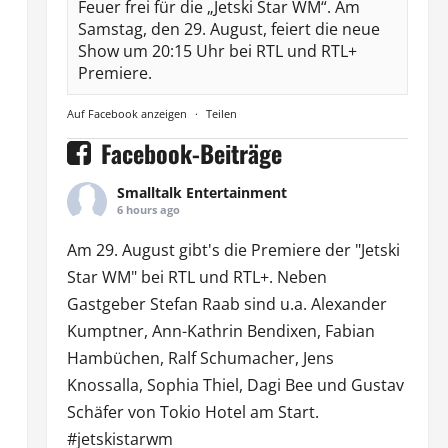
Feuer frei für die „Jetski Star WM“. Am
Samstag, den 29. August, feiert die neue
Show um 20:15 Uhr bei RTL und RTL+
Premiere.
Auf Facebook anzeigen
·
Teilen
Facebook-Beiträge
Smalltalk Entertainment
6 hours ago
Am 29. August gibt's die Premiere der "Jetski
Star WM" bei
RTL
und
RTL
+. Neben
Gastgeber Stefan Raab sind u.a.
Alexander
Kumptner
, Ann-Kathrin Bendixen,
Fabian
Hambüchen
, Ralf Schumacher,
Jens
Knossalla
,
Sophia Thiel
,
Dagi Bee
und Gustav
Schäfer von
Tokio Hotel
am Start.
#jetskistarwm