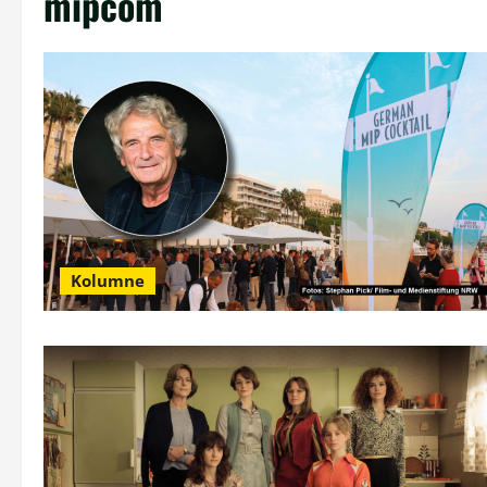
mipcom
Kolumne