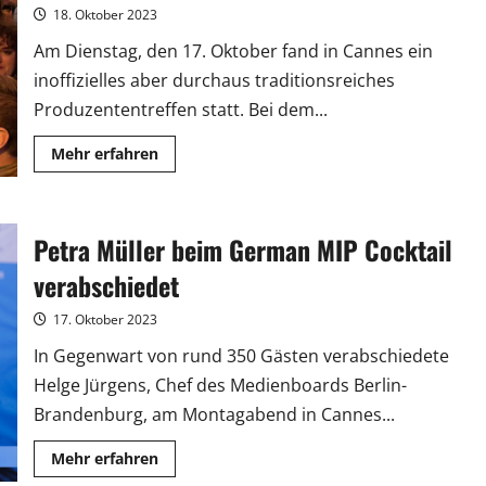
18. Oktober 2023
Am Dienstag, den 17. Oktober fand in Cannes ein
inoffizielles aber durchaus traditionsreiches
Produzententreffen statt. Bei dem...
Mehr
Mehr erfahren
Informationen
über
Deutscher
Produzentenstammtisch:
Aufbruchstimmung
Petra Müller beim German MIP Cocktail
in
Cannes
verabschiedet
17. Oktober 2023
In Gegenwart von rund 350 Gästen verabschiedete
Helge Jürgens, Chef des Medienboards Berlin-
Brandenburg, am Montagabend in Cannes...
Mehr
Mehr erfahren
Informationen