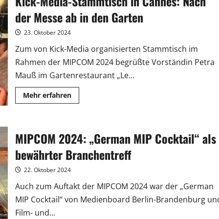
Kick-Media-Stammtisch in Cannes: Nach
Köpfe
der Messe ab in den Garten
23. Oktober 2024
Zum von Kick-Media organisierten Stammtisch im
Rahmen der MIPCOM 2024 begrüßte Vorständin Petra
Mauß im Gartenrestaurant „Le...
Mehr
Mehr erfahren
Informationen
über
Kick-
Media-
Stammtisch
MIPCOM 2024: „German MIP Cocktail“ als
in
Cannes:
Nach
bewährter Branchentreff
der
Messe
ab
22. Oktober 2024
in
den
Auch zum Auftakt der MIPCOM 2024 war der „German
Garten
MIP Cocktail“ von Medienboard Berlin-Brandenburg un
Film- und...