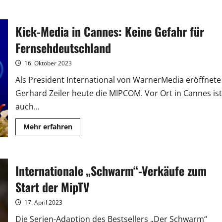
über
Petra
Müller
beim
Kick-Media in Cannes: Keine Gefahr für
German
MIP
Cocktail
Fernsehdeutschland
verabschiedet
16. Oktober 2023
Als President International von WarnerMedia eröffnete
Gerhard Zeiler heute die MIPCOM. Vor Ort in Cannes ist
auch...
Mehr
Mehr erfahren
Informationen
über
Kick-
Media
in
Internationale „Schwarm“-Verkäufe zum
Cannes:
Keine
Gefahr
Start der MipTV
für
Fernsehdeutschland
17. April 2023
Die Serien-Adaption des Bestsellers „Der Schwarm“