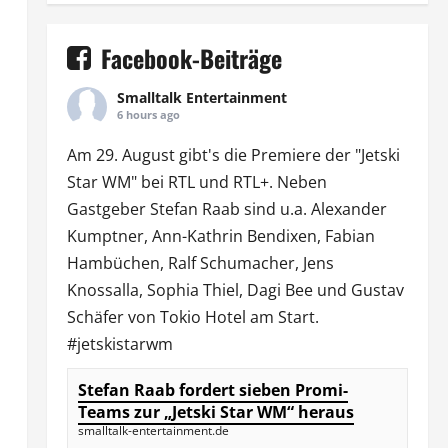
Facebook-Beiträge
Smalltalk Entertainment
6 hours ago
Am 29. August gibt's die Premiere der "Jetski
Star WM" bei
RTL
und
RTL
+. Neben
Gastgeber Stefan Raab sind u.a.
Alexander
Kumptner
, Ann-Kathrin Bendixen,
Fabian
Hambüchen
, Ralf Schumacher,
Jens
Knossalla
,
Sophia Thiel
,
Dagi Bee
und Gustav
Schäfer von
Tokio Hotel
am Start.
#jetskistarwm
Stefan Raab fordert sieben Promi-
Teams zur „Jetski Star WM“ heraus
smalltalk-entertainment.de