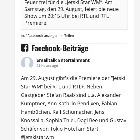
Feuer frei für die „Jetski Star WM“. Am
Samstag, den 29. August, feiert die neue
Show um 20:15 Uhr bei RTL und RTL+
Premiere.
Auf Facebook anzeigen
·
Teilen
Facebook-Beiträge
Smalltalk Entertainment
21 hours ago
Am 29. August gibt's die Premiere der "Jetski
Star WM" bei
RTL
und
RTL
+. Neben
Gastgeber Stefan Raab sind u.a.
Alexander
Kumptner
, Ann-Kathrin Bendixen,
Fabian
Hambüchen
, Ralf Schumacher,
Jens
Knossalla
,
Sophia Thiel
,
Dagi Bee
und Gustav
Schäfer von
Tokio Hotel
am Start.
#jetskistarwm