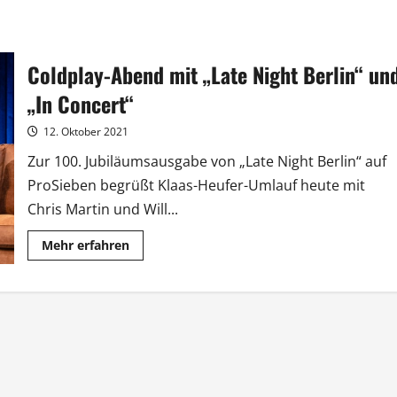
Coldplay-Abend mit „Late Night Berlin“ un
„In Concert“
12. Oktober 2021
Zur 100. Jubiläumsausgabe von „Late Night Berlin“ auf
ProSieben begrüßt Klaas-Heufer-Umlauf heute mit
Chris Martin und Will...
Mehr
Mehr erfahren
Informationen
über
Coldplay-
Abend
mit
„Late
Night
Berlin“
und
„In
Concert“