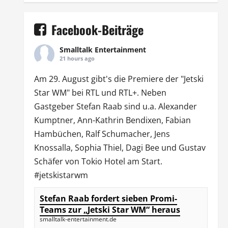
Facebook-Beiträge
Smalltalk Entertainment
21 hours ago
Am 29. August gibt's die Premiere der "Jetski
Star WM" bei
RTL
und
RTL
+. Neben
Gastgeber Stefan Raab sind u.a.
Alexander
Kumptner
, Ann-Kathrin Bendixen,
Fabian
Hambüchen
, Ralf Schumacher,
Jens
Knossalla
,
Sophia Thiel
,
Dagi Bee
und Gustav
Schäfer von
Tokio Hotel
am Start.
#jetskistarwm
Stefan Raab fordert sieben Promi-
Teams zur „Jetski Star WM“ heraus
smalltalk-entertainment.de