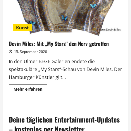
Kunst
Devin Miles: Mit „My Stars“ den Nerv getroffen
15. September 2020
In den Ulmer BEGE Galerien endete die
spektakuläre „My Stars“-Schau von Devin Miles. Der
Hamburger Künstler gilt...
Mehr
Mehr erfahren
Informationen
über
Devin
Miles:
Mit
„My
Deine täglichen Entertainment-Updates
Stars“
den
Nerv
– kostenlos per Newsletter.
getroffen