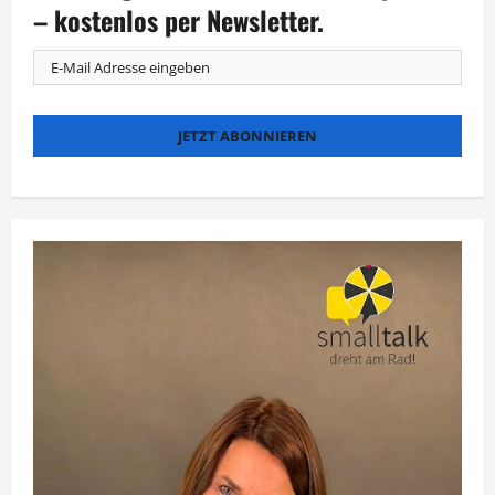
nach
– kostenlos per Newsletter.
Deutschland