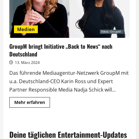
Medien
GroupM bringt Initiative „Back to News“ nach
Deutschland
13. März 2024
Das führende Mediaagentur-Netzwerk GroupM mit
u.a. Deutschland-CEO Karin Ross und Expert
Partner Responsible Media Nadja Schick will...
Mehr
Mehr erfahren
Informationen
über
GroupM
bringt
Initiative
„Back
Deine täglichen Entertainment-Updates
to
News“