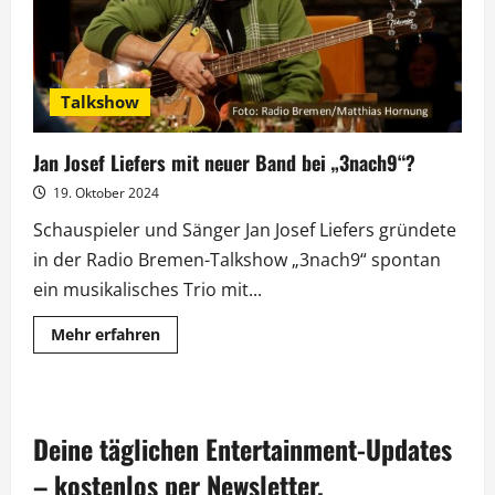
Music“
feiert
TV-
Premiere
Talkshow
Jan Josef Liefers mit neuer Band bei „3nach9“?
19. Oktober 2024
Schauspieler und Sänger Jan Josef Liefers gründete
in der Radio Bremen-Talkshow „3nach9“ spontan
ein musikalisches Trio mit...
Mehr
Mehr erfahren
Informationen
über
Jan
Josef
Liefers
mit
Deine täglichen Entertainment-Updates
neuer
Band
bei
– kostenlos per Newsletter.
„3nach9“?