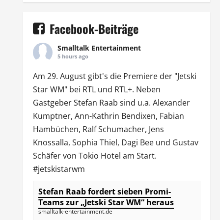
Facebook-Beiträge
Smalltalk Entertainment
5 hours ago
Am 29. August gibt's die Premiere der "Jetski
Star WM" bei
RTL
und
RTL
+. Neben
Gastgeber Stefan Raab sind u.a.
Alexander
Kumptner
, Ann-Kathrin Bendixen,
Fabian
Hambüchen
, Ralf Schumacher,
Jens
Knossalla
,
Sophia Thiel
,
Dagi Bee
und Gustav
Schäfer von
Tokio Hotel
am Start.
#jetskistarwm
Stefan Raab fordert sieben Promi-
Teams zur „Jetski Star WM“ heraus
smalltalk-entertainment.de