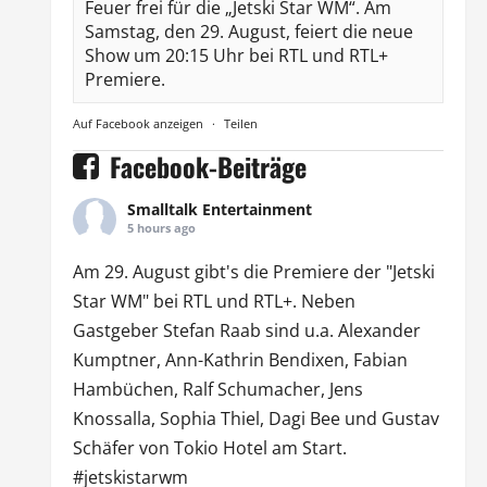
Feuer frei für die „Jetski Star WM“. Am
Samstag, den 29. August, feiert die neue
Show um 20:15 Uhr bei RTL und RTL+
Premiere.
Auf Facebook anzeigen
·
Teilen
Facebook-Beiträge
Smalltalk Entertainment
5 hours ago
Am 29. August gibt's die Premiere der "Jetski
Star WM" bei
RTL
und
RTL
+. Neben
Gastgeber Stefan Raab sind u.a.
Alexander
Kumptner
, Ann-Kathrin Bendixen,
Fabian
Hambüchen
, Ralf Schumacher,
Jens
Knossalla
,
Sophia Thiel
,
Dagi Bee
und Gustav
Schäfer von
Tokio Hotel
am Start.
#jetskistarwm