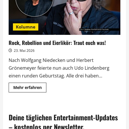
Kolumne
Rock, Rebellion und Eierlikör: Traut euch was!
23. Mai 2026
Nach Wolfgang Niedecken und Herbert
Grönemeyer feierte nun auch Udo Lindenberg
einen runden Geburtstag. Alle drei haben...
Mehr
Mehr erfahren
Informationen
über
Rock,
Rebellion
und
Eierlikör:
Deine täglichen Entertainment-Updates
Traut
euch
was!
– kostenlos per Newsletter.