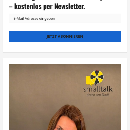
ZDF
– kostenlos per Newsletter.
Studios