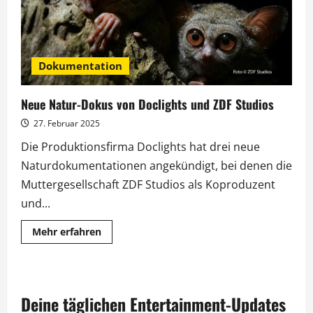
Dokumentation
Neue Natur-Dokus von Doclights und ZDF Studios
27. Februar 2025
Die Produktionsfirma Doclights hat drei neue
Naturdokumentationen angekündigt, bei denen die
Muttergesellschaft ZDF Studios als Koproduzent
und...
Mehr
Mehr erfahren
Informationen
über
Neue
Natur-
Dokus
von
Deine täglichen Entertainment-Updates
Doclights
und