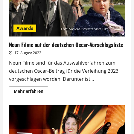
Awards
Neun Filme auf der deutschen Oscar-Vorschlagsliste
17. August 2022
Neun Filme sind für das Auswahlverfahren zum
deutschen Oscar-Beitrag für die Verleihung 2023
vorgeschlagen worden. Darunter ist...
Mehr
Mehr erfahren
Informationen
über
Neun
Filme
auf
der
deutschen
Oscar-
Vorschlagsliste