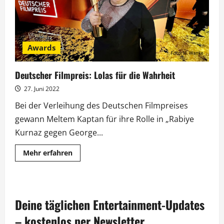
Awards
Deutscher Filmpreis: Lolas für die Wahrheit
27. Juni 2022
Bei der Verleihung des Deutschen Filmpreises
gewann Meltem Kaptan für ihre Rolle in „Rabiye
Kurnaz gegen George...
Mehr
Mehr erfahren
Informationen
über
Deutscher
Filmpreis:
Lolas
für
Deine täglichen Entertainment-Updates
die
Wahrheit
– kostenlos per Newsletter.