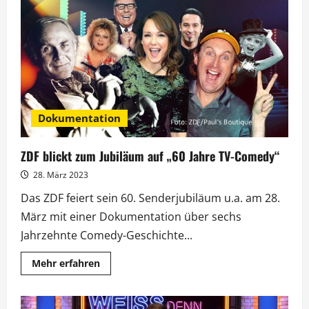
startet
mit
Lars
Klingbeil
und
Almuth
Schult
Dokumentation
ZDF blickt zum Jubiläum auf „60 Jahre TV-Comedy“
28. März 2023
Das ZDF feiert sein 60. Senderjubiläum u.a. am 28.
März mit einer Dokumentation über sechs
Jahrzehnte Comedy-Geschichte...
Mehr
Mehr erfahren
Informationen
über
ZDF
blickt