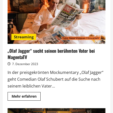
zu
Gast
bei
„Maischberger“
Streaming
„Olaf Jagger“ sucht seinen berühmten Vater bei
MagentaTV
7. Dezember 2023
In der preisgekrönten Mockumentary „Olaf Jagger“
geht Comedian Olaf Schubert auf die Suche nach
seinem leiblichen Vater...
Mehr
Mehr erfahren
Informationen
über
„Olaf
Jagger“