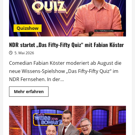
Quizshow
NDR startet „Das Fifty-Fifty Quiz“ mit Fabian Köster
5. Mai 2026
Comedian Fabian Köster moderiert ab August die
neue Wissens-Spielshow „Das Fifty-Fifty Quiz“ im
NDR Fernsehen. In der...
Mehr
Mehr erfahren
Informationen
über
NDR
startet
„Das
Fifty-
Fifty
Quiz“
mit
Fabian