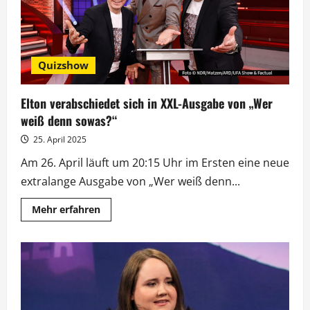
Köster
Quizshow
Elton verabschiedet sich in XXL-Ausgabe von „Wer
weiß denn sowas?“
25. April 2025
Am 26. April läuft um 20:15 Uhr im Ersten eine neue
extralange Ausgabe von „Wer weiß denn...
Mehr
Mehr erfahren
Informationen
über
Elton
verabschiedet
sich
in
XXL-
Ausgabe
von
„Wer