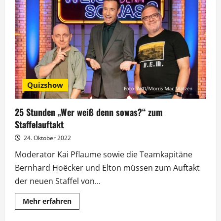
zum
Jubiläum
auf
„60
Jahre
TV-
Comedy“
Quizshow
25 Stunden „Wer weiß denn sowas?“ zum
Staffelauftakt
24. Oktober 2022
Moderator Kai Pflaume sowie die Teamkapitäne
Bernhard Hoëcker und Elton müssen zum Auftakt
der neuen Staffel von...
Mehr
Mehr erfahren
Informationen
über