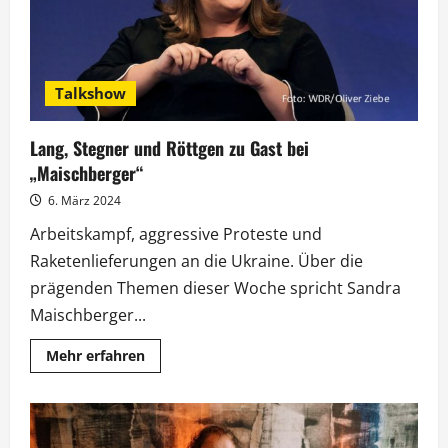
weiß
denn
sowas?“
Talkshow
Lang, Stegner und Röttgen zu Gast bei
„Maischberger“
6. März 2024
Arbeitskampf, aggressive Proteste und
Raketenlieferungen an die Ukraine. Über die
prägenden Themen dieser Woche spricht Sandra
Maischberger...
Mehr
Mehr erfahren
Informationen
über
Lang,
Stegner
und
Röttgen