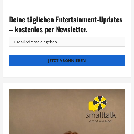
RTL
startet
Neuauflage
von
Deine täglichen Entertainment-Updates
„7
Tage,
7
– kostenlos per Newsletter.
Köpfe“