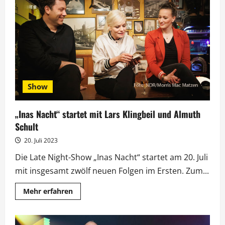
sucht
seinen
berühmten
Vater
bei
MagentaTV
Show
„Inas Nacht“ startet mit Lars Klingbeil und Almuth
Schult
20. Juli 2023
Die Late Night-Show „Inas Nacht“ startet am 20. Juli
mit insgesamt zwölf neuen Folgen im Ersten. Zum...
Mehr
Mehr erfahren
Informationen
über
„Inas
Nacht“