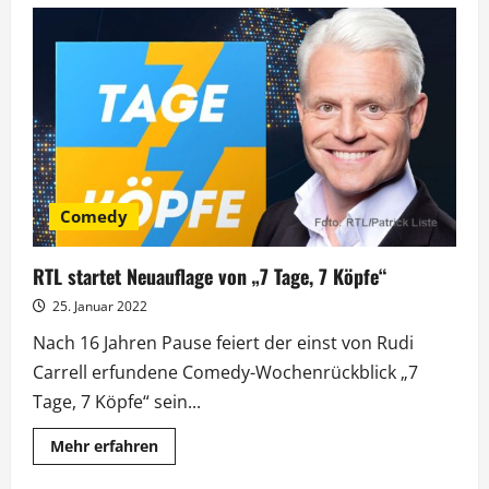
25
Stunden
„Wer
weiß
denn
sowas?“
zum
Staffelauftakt
Comedy
RTL startet Neuauflage von „7 Tage, 7 Köpfe“
25. Januar 2022
Nach 16 Jahren Pause feiert der einst von Rudi
Carrell erfundene Comedy-Wochenrückblick „7
Tage, 7 Köpfe“ sein...
Mehr
Mehr erfahren
Informationen
über