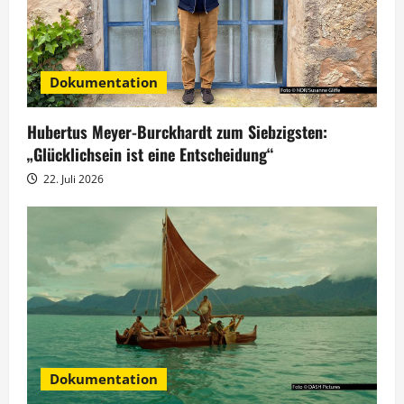
v
i
Dokumentation
g
Hubertus Meyer-Burckhardt zum Siebzigsten:
a
„Glücklichsein ist eine Entscheidung“
t
22. Juli 2026
i
o
n
Dokumentation