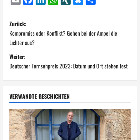
B
Zurück:
e
Kompromiss oder Konflikt? Gehen bei der Ampel die
Lichter aus?
i
Weiter:
t
Deutscher Fernsehpreis 2023: Datum und Ort stehen fest
r
a
g
VERWANDTE GESCHICHTEN
s
n
a