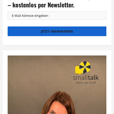
zu
– kostenlos per Newsletter.
gewinnen