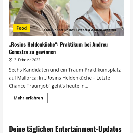
Food
„Rosins Heldenküche“: Praktikum bei Andreu
Genestra zu gewinnen
3. Februar 2022
Sechs Kandidaten und ein Traum-Praktikumsplatz
auf Mallorca: In „Rosins Heldenküche – Letzte
Chance Traumjob“ geht’s heute in...
Mehr
Mehr erfahren
Informationen
über
„Rosins
Heldenküche“:
Praktikum
bei
Deine täglichen Entertainment-Updates
Andreu
Genestra