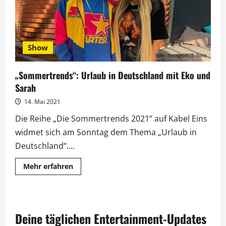
Show
„Sommertrends“: Urlaub in Deutschland mit Eko und
Sarah
14. Mai 2021
Die Reihe „Die Sommertrends 2021“ auf Kabel Eins
widmet sich am Sonntag dem Thema „Urlaub in
Deutschland“....
Mehr
Mehr erfahren
Informationen
über
„Sommertrends“:
Urlaub
in
Deutschland
Deine täglichen Entertainment-Updates
mit
Eko