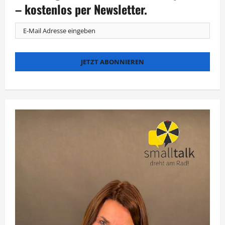
und
– kostenlos per Newsletter.
Sarah