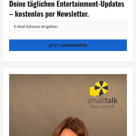
Deine täglichen Entertainment-Updates
Masters“:
Team
Katzenberger
– kostenlos per Newsletter.
gewinnt