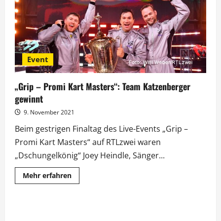
am
Nürburgring
Event
„Grip – Promi Kart Masters“: Team Katzenberger
gewinnt
9. November 2021
Beim gestrigen Finaltag des Live-Events „Grip –
Promi Kart Masters“ auf RTLzwei waren
„Dschungelkönig“ Joey Heindle, Sänger...
Mehr
Mehr erfahren
Informationen
über
„Grip
–
Promi
Kart