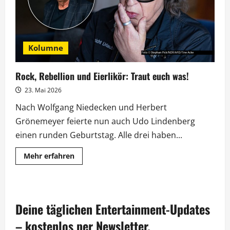
Kolumne
Rock, Rebellion und Eierlikör: Traut euch was!
23. Mai 2026
Nach Wolfgang Niedecken und Herbert
Grönemeyer feierte nun auch Udo Lindenberg
einen runden Geburtstag. Alle drei haben...
Mehr
Mehr erfahren
Informationen
über
Rock,
Rebellion
und
Eierlikör:
Deine täglichen Entertainment-Updates
Traut
euch
was!
– kostenlos per Newsletter.