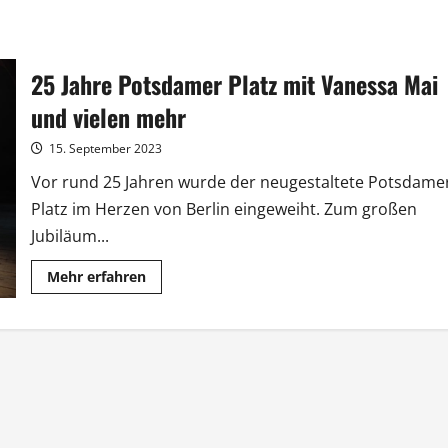
25 Jahre Potsdamer Platz mit Vanessa Mai
und vielen mehr
15. September 2023
Vor rund 25 Jahren wurde der neugestaltete Potsdame
Platz im Herzen von Berlin eingeweiht. Zum großen
Jubiläum...
Mehr
Mehr erfahren
Informationen
über
25
Jahre
Potsdamer
Platz
mit
Vanessa
Mai
und
vielen
mehr