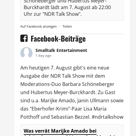
Schöneberger und Hubertus Meyer-
Burckhardt lädt am 7. August ab 22:00
Uhr zur "NDR Talk Show".
Auf Facebook anzeigen
·
Teilen
Facebook-Beiträge
Smalltalk Entertainment
1 day ago
Am heutigen 7. August gibt's eine neue
Ausgabe der
NDR Talk Show
mit dem
Moderations-Duo
Barbara Schöneberger
und Hubertus Meyer-Burckhardt. Zu Gast
sind u.a.
Marijke Amado
,
Janin Ullmann
sowie
das "Eberhofer-Krimi"-Paar Lisa Maria
Potthoff und Sebastian Bezzel.
#ndrtalkshow
Was verrät Marijke Amado bei