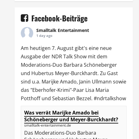
Facebook-Beiträge
Smalltalk Entertainment
1 day ago
Am heutigen 7. August gibt's eine neue
Ausgabe der
NDR Talk Show
mit dem
Moderations-Duo
Barbara Schöneberger
und Hubertus Meyer-Burckhardt. Zu Gast
sind u.a.
Marijke Amado
,
Janin Ullmann
sowie
das "Eberhofer-Krimi"-Paar Lisa Maria
Potthoff und Sebastian Bezzel.
#ndrtalkshow
Was verrät Marijke Amado bei
Schöneberger und Meyer-Burckhardt?
smalltalk-entertainment.de
Das Moderations-Duo Barbara