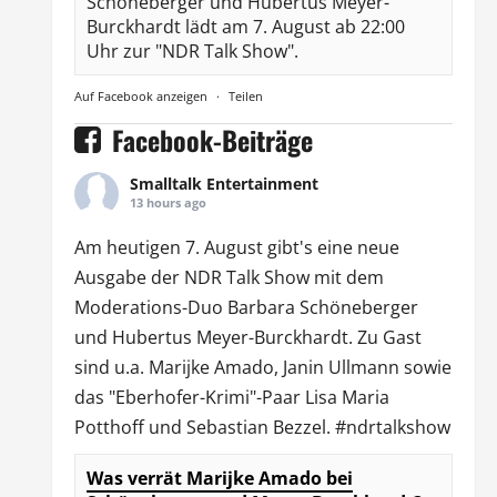
Schöneberger und Hubertus Meyer-
Burckhardt lädt am 7. August ab 22:00
Uhr zur "NDR Talk Show".
Auf Facebook anzeigen
·
Teilen
Facebook-Beiträge
Smalltalk Entertainment
13 hours ago
Am heutigen 7. August gibt's eine neue
Ausgabe der
NDR Talk Show
mit dem
Moderations-Duo
Barbara Schöneberger
und Hubertus Meyer-Burckhardt. Zu Gast
sind u.a.
Marijke Amado
,
Janin Ullmann
sowie
das "Eberhofer-Krimi"-Paar Lisa Maria
Potthoff und Sebastian Bezzel.
#ndrtalkshow
Was verrät Marijke Amado bei