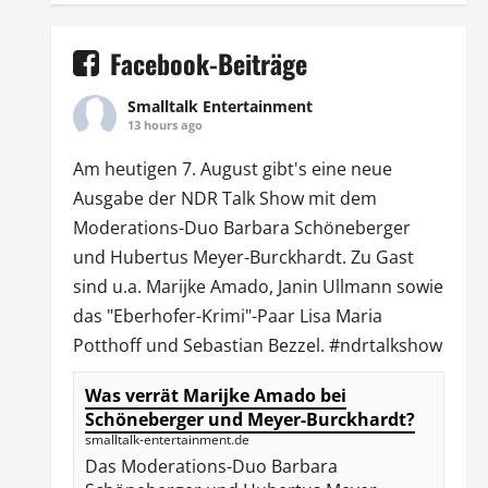
Facebook-Beiträge
Smalltalk Entertainment
13 hours ago
Am heutigen 7. August gibt's eine neue
Ausgabe der
NDR Talk Show
mit dem
Moderations-Duo
Barbara Schöneberger
und Hubertus Meyer-Burckhardt. Zu Gast
sind u.a.
Marijke Amado
,
Janin Ullmann
sowie
das "Eberhofer-Krimi"-Paar Lisa Maria
Potthoff und Sebastian Bezzel.
#ndrtalkshow
Was verrät Marijke Amado bei
Schöneberger und Meyer-Burckhardt?
smalltalk-entertainment.de
Das Moderations-Duo Barbara