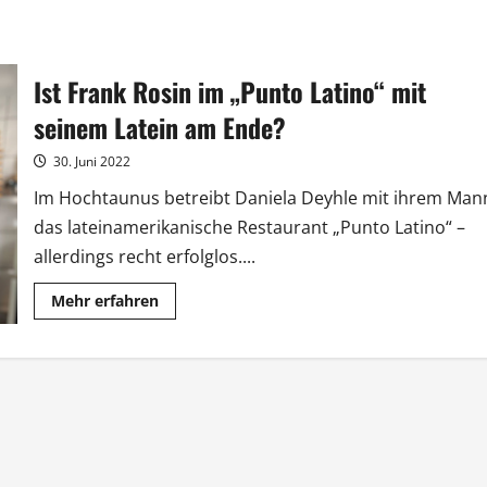
Ist Frank Rosin im „Punto Latino“ mit
seinem Latein am Ende?
30. Juni 2022
Im Hochtaunus betreibt Daniela Deyhle mit ihrem Man
das lateinamerikanische Restaurant „Punto Latino“ –
allerdings recht erfolglos....
Mehr
Mehr erfahren
Informationen
über
Ist
Frank
Rosin
im
„Punto
Latino“
mit
seinem
Latein
am