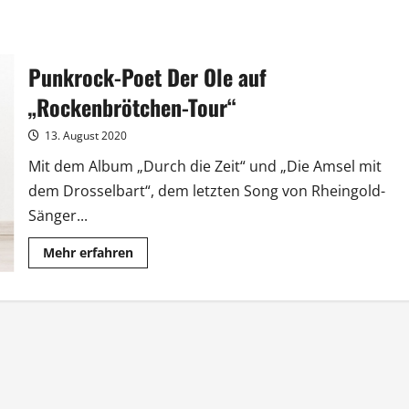
Punkrock-Poet Der Ole auf
„Rockenbrötchen-Tour“
13. August 2020
Mit dem Album „Durch die Zeit“ und „Die Amsel mit
dem Drosselbart“, dem letzten Song von Rheingold-
Sänger...
Mehr
Mehr erfahren
Informationen
über
Punkrock-
Poet
Der
Ole
auf
„Rockenbrötchen-
Tour“