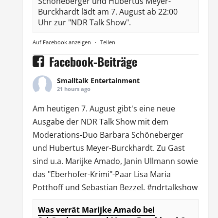
Schöneberger und Hubertus Meyer-
Burckhardt lädt am 7. August ab 22:00
Uhr zur "NDR Talk Show".
Auf Facebook anzeigen
·
Teilen
Facebook-Beiträge
Smalltalk Entertainment
21 hours ago
Am heutigen 7. August gibt's eine neue
Ausgabe der
NDR Talk Show
mit dem
Moderations-Duo
Barbara Schöneberger
und Hubertus Meyer-Burckhardt. Zu Gast
sind u.a.
Marijke Amado
,
Janin Ullmann
sowie
das "Eberhofer-Krimi"-Paar Lisa Maria
Potthoff und Sebastian Bezzel.
#ndrtalkshow
Was verrät Marijke Amado bei