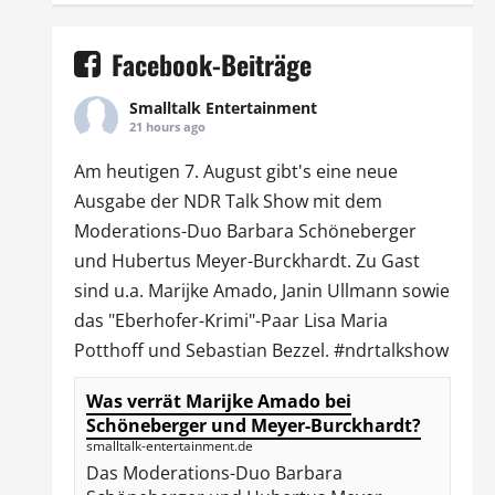
Facebook-Beiträge
Smalltalk Entertainment
21 hours ago
Am heutigen 7. August gibt's eine neue
Ausgabe der
NDR Talk Show
mit dem
Moderations-Duo
Barbara Schöneberger
und Hubertus Meyer-Burckhardt. Zu Gast
sind u.a.
Marijke Amado
,
Janin Ullmann
sowie
das "Eberhofer-Krimi"-Paar Lisa Maria
Potthoff und Sebastian Bezzel.
#ndrtalkshow
Was verrät Marijke Amado bei
Schöneberger und Meyer-Burckhardt?
smalltalk-entertainment.de
Das Moderations-Duo Barbara