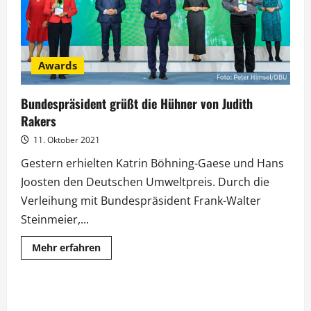
Awards
Bundespräsident grüßt die Hühner von Judith
Rakers
11. Oktober 2021
Gestern erhielten Katrin Böhning-Gaese und Hans
Joosten den Deutschen Umweltpreis. Durch die
Verleihung mit Bundespräsident Frank-Walter
Steinmeier,...
Mehr
Mehr erfahren
Informationen
über
Bundespräsident
grüßt
die
Hühner