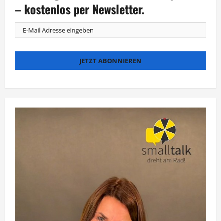
„Krass
– kostenlos per Newsletter.
Schule“