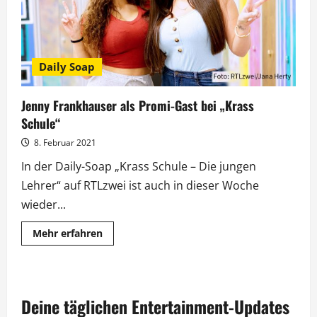
Daily Soap
Jenny Frankhauser als Promi-Gast bei „Krass
Schule“
8. Februar 2021
In der Daily-Soap „Krass Schule – Die jungen
Lehrer“ auf RTLzwei ist auch in dieser Woche
wieder...
Mehr
Mehr erfahren
Informationen
über
Jenny
Frankhauser
als
Promi-
Deine täglichen Entertainment-Updates
Gast
bei