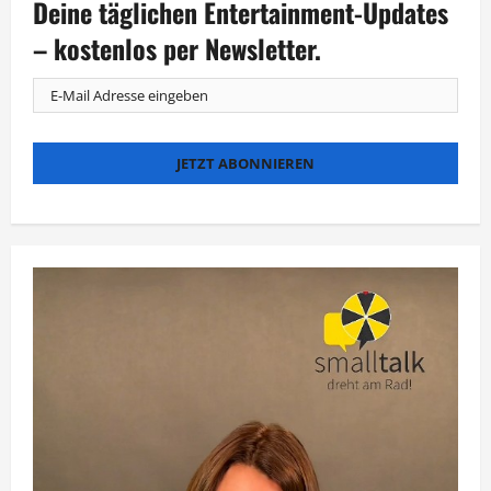
Deine täglichen Entertainment-Updates
Hits
und
Heiratsantrag
– kostenlos per Newsletter.
live
auf
der
Bühne