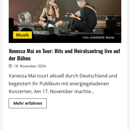
1
der
Schlager-
Charts
Musik
Vanessa Mai on Tour: Hits und Heiratsantrag live auf
der Bühne
18. November 2024
Vanessa Mai tourt aktuell durch Deutschland und
begeistert ihr Publikum mit energiegeladenen
Konzerten. Am 17. November machte...
Mehr
Mehr erfahren
Informationen
über
Vanessa
Mai
on
Tour: