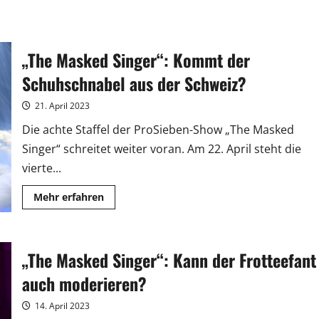
„The Masked Singer“: Kommt der
Schuhschnabel aus der Schweiz?
21. April 2023
Die achte Staffel der ProSieben-Show „The Masked
Singer“ schreitet weiter voran. Am 22. April steht die
vierte...
Mehr
Mehr erfahren
Informationen
über
„The
Masked
Singer“:
„The Masked Singer“: Kann der Frotteefant
Kommt
der
Schuhschnabel
auch moderieren?
aus
der
Schweiz?
14. April 2023