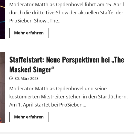
Moderator Matthias Opdenhövel führt am 15. April
durch die dritte Live-Show der aktuellen Staffel der
ProSieben-Show „The...
Mehr
Mehr erfahren
Informationen
über
„The
Masked
Singer“:
Staffelstart: Neue Perspektiven bei „The
Kann
der
Frotteefant
Masked Singer“
auch
moderieren?
30. März 2023
Moderator Matthias Opdenhövel und seine
kostümierten Mitstreiter stehen in den Startlöchern.
Am 1. April startet bei ProSieben...
Mehr
Mehr erfahren
Informationen
über
Staffelstart:
Neue