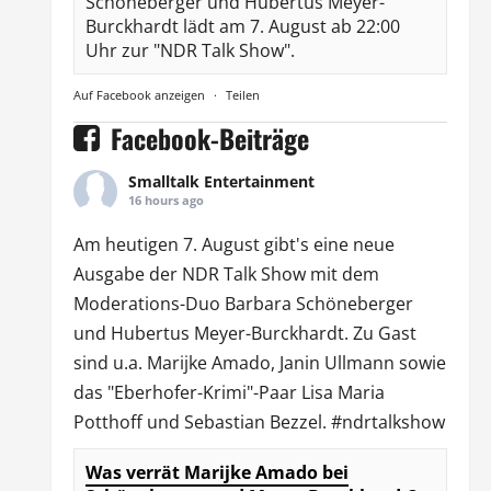
Schöneberger und Hubertus Meyer-
Burckhardt lädt am 7. August ab 22:00
Uhr zur "NDR Talk Show".
Auf Facebook anzeigen
·
Teilen
Facebook-Beiträge
Smalltalk Entertainment
16 hours ago
Am heutigen 7. August gibt's eine neue
Ausgabe der
NDR Talk Show
mit dem
Moderations-Duo
Barbara Schöneberger
und Hubertus Meyer-Burckhardt. Zu Gast
sind u.a.
Marijke Amado
,
Janin Ullmann
sowie
das "Eberhofer-Krimi"-Paar Lisa Maria
Potthoff und Sebastian Bezzel.
#ndrtalkshow
Was verrät Marijke Amado bei