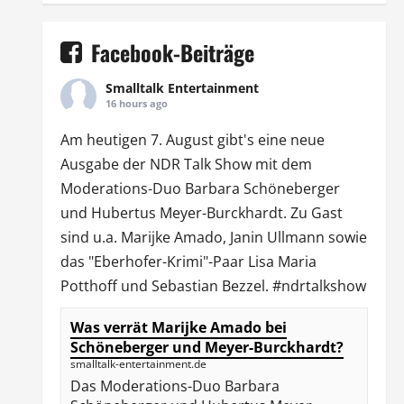
Facebook-Beiträge
Smalltalk Entertainment
16 hours ago
Am heutigen 7. August gibt's eine neue
Ausgabe der
NDR Talk Show
mit dem
Moderations-Duo
Barbara Schöneberger
und Hubertus Meyer-Burckhardt. Zu Gast
sind u.a.
Marijke Amado
,
Janin Ullmann
sowie
das "Eberhofer-Krimi"-Paar Lisa Maria
Potthoff und Sebastian Bezzel.
#ndrtalkshow
Was verrät Marijke Amado bei
Schöneberger und Meyer-Burckhardt?
smalltalk-entertainment.de
Das Moderations-Duo Barbara