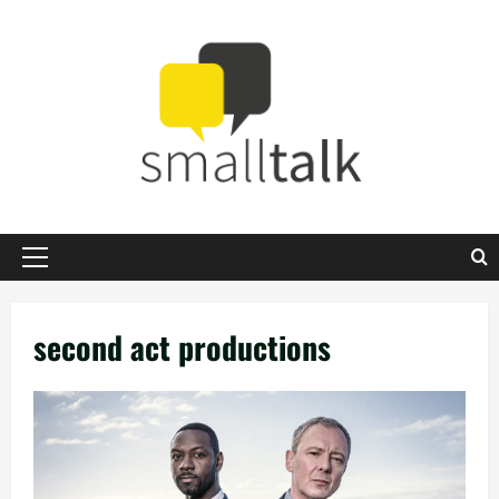
Zum
Inhalt
springen
Primäres
Menü
second act productions