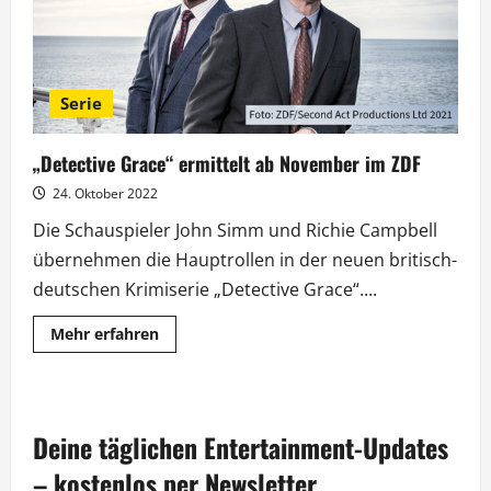
Serie
„Detective Grace“ ermittelt ab November im ZDF
24. Oktober 2022
Die Schauspieler John Simm und Richie Campbell
übernehmen die Hauptrollen in der neuen britisch-
deutschen Krimiserie „Detective Grace“....
Mehr
Mehr erfahren
Informationen
über
„Detective
Grace“
ermittelt
ab
Deine täglichen Entertainment-Updates
November
im
ZDF
– kostenlos per Newsletter.