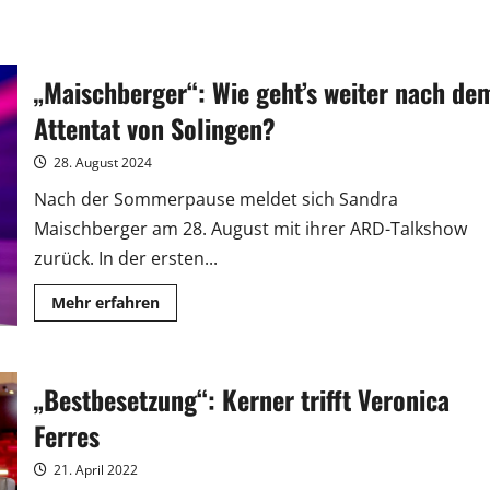
„Maischberger“: Wie geht’s weiter nach de
Attentat von Solingen?
28. August 2024
Nach der Sommerpause meldet sich Sandra
Maischberger am 28. August mit ihrer ARD-Talkshow
zurück. In der ersten...
Mehr
Mehr erfahren
Informationen
über
„Maischberger“:
Wie
geht’s
„Bestbesetzung“: Kerner trifft Veronica
weiter
nach
dem
Ferres
Attentat
von
Solingen?
21. April 2022