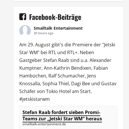
Facebook-Beiträge
Smalltalk Entertainment
20 hours ago
Am 29. August gibt's die Premiere der "Jetski
Star WM" bei
RTL
und
RTL
+. Neben
Gastgeber Stefan Raab sind u.a.
Alexander
Kumptner
, Ann-Kathrin Bendixen,
Fabian
Hambüchen
, Ralf Schumacher,
Jens
Knossalla
,
Sophia Thiel
,
Dagi Bee
und Gustav
Schäfer von
Tokio Hotel
am Start.
#jetskistarwm
Stefan Raab fordert sieben Promi-
Teams zur „Jetski Star WM“ heraus
smalltalk-entertainment.de