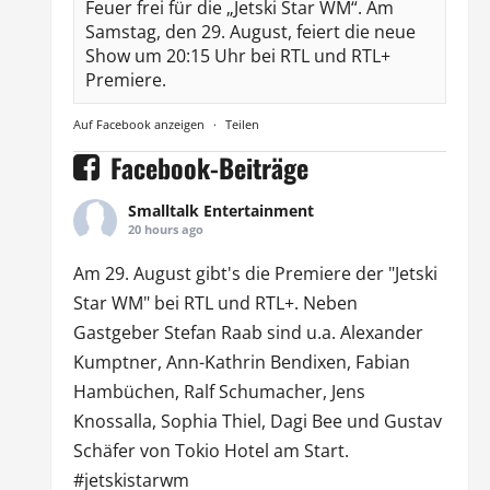
Feuer frei für die „Jetski Star WM“. Am
Samstag, den 29. August, feiert die neue
Show um 20:15 Uhr bei RTL und RTL+
Premiere.
Auf Facebook anzeigen
·
Teilen
Facebook-Beiträge
Smalltalk Entertainment
20 hours ago
Am 29. August gibt's die Premiere der "Jetski
Star WM" bei
RTL
und
RTL
+. Neben
Gastgeber Stefan Raab sind u.a.
Alexander
Kumptner
, Ann-Kathrin Bendixen,
Fabian
Hambüchen
, Ralf Schumacher,
Jens
Knossalla
,
Sophia Thiel
,
Dagi Bee
und Gustav
Schäfer von
Tokio Hotel
am Start.
#jetskistarwm