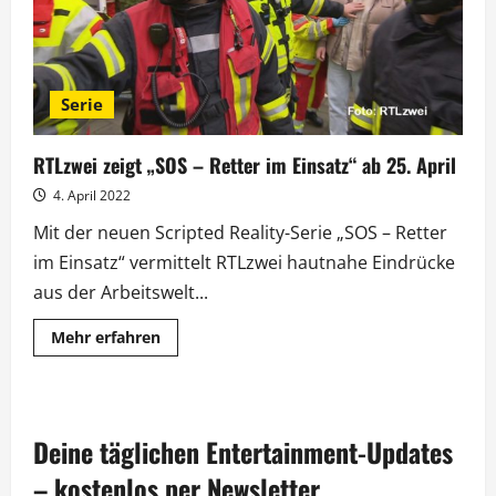
Serie
RTLzwei zeigt „SOS – Retter im Einsatz“ ab 25. April
4. April 2022
Mit der neuen Scripted Reality-Serie „SOS – Retter
im Einsatz“ vermittelt RTLzwei hautnahe Eindrücke
aus der Arbeitswelt...
Mehr
Mehr erfahren
Informationen
über
RTLzwei
zeigt
„SOS
–
Deine täglichen Entertainment-Updates
Retter
im
Einsatz“
– kostenlos per Newsletter.
ab