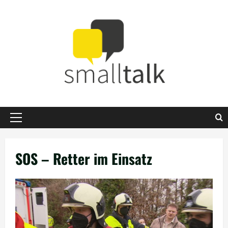
Zum
Inhalt
springen
Primäres
Menü
SOS – Retter im Einsatz