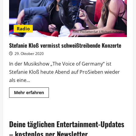
Radio
Stefanie Kloß vermisst schweißtreibende Konzerte
29. Oktober 2020
In der Musikshow „The Voice of Germany“ ist
Stefanie Kloß heute Abend auf ProSieben wieder
als eine...
Mehr
Mehr erfahren
Informationen
über
Stefanie
Kloß
vermisst
schweißtreibende
Deine täglichen Entertainment-Updates
Konzerte
– kostenlos per Newsletter.