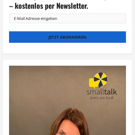
Szene
– kostenlos per Newsletter.
für
„Galileo
Plus“