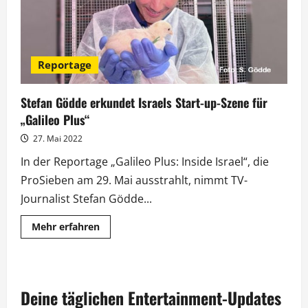
Reportage
Stefan Gödde erkundet Israels Start-up-Szene für
„Galileo Plus“
27. Mai 2022
In der Reportage „Galileo Plus: Inside Israel“, die
ProSieben am 29. Mai ausstrahlt, nimmt TV-
Journalist Stefan Gödde...
Mehr
Mehr erfahren
Informationen
über
Stefan
Gödde
erkundet
Israels
Deine täglichen Entertainment-Updates
Start-
up-