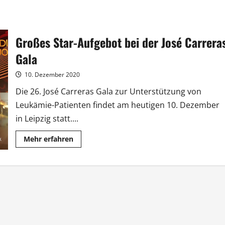
Großes Star-Aufgebot bei der José Carrera
Gala
10. Dezember 2020
Die 26. José Carreras Gala zur Unterstützung von
Leukämie-Patienten findet am heutigen 10. Dezember
in Leipzig statt....
Mehr
Mehr erfahren
Informationen
über
Großes
Star-
Aufgebot
bei
der
José
Carreras
Gala