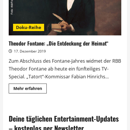
Doku-Reihe
Theodor Fontane: „Die Entdeckung der Heimat“
17. Dezember 2019
Zum Abschluss des Fontane-Jahres widmet der RBB
Theodor Fontane ab heute ein fünfteiliges TV-
Special. „Tatort“-Kommissar Fabian Hinrichs...
Mehr
Mehr erfahren
Informationen
über
Theodor
Fontane:
„Die
Entdeckung
Deine täglichen Entertainment-Updates
der
Heimat“
– kostenlos per Newsletter.