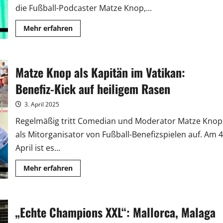
die Fußball-Podcaster Matze Knop,...
Mehr
Mehr erfahren
Informationen
über
„Echte
Champions
XXL“:
Matze Knop als Kapitän im Vatikan:
Mit
Woltemade
aus
Benefiz-Kick auf heiligem Rasen
der
Sommerpause
3. April 2025
Regelmäßig tritt Comedian und Moderator Matze Knop
als Mitorganisator von Fußball-Benefizspielen auf. Am 4
April ist es...
Mehr
Mehr erfahren
Informationen
über
Matze
Knop
als
„Echte Champions XXL“: Mallorca, Malaga
Kapitän
im