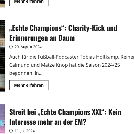
Mehr
Mehr erfahren
Informationen
über
Auswärtsspiel
für
„Echte
„Echte Champions“: Charity-Kick und
Champions
XXL“
in
Erinnerungen an Daum
Sinsheim
29. August 2024
Auch für die Fußball-Podcaster Tobias Holtkamp, Reine
Calmund und Matze Knop hat die Saison 2024/25
begonnen. In...
Mehr
Mehr erfahren
Informationen
über
„Echte
Champions“:
Charity-
Streit bei „Echte Champions XXL“: Kein
Kick
und
Erinnerungen
Interesse mehr an der EM?
an
Daum
11. Juli 2024