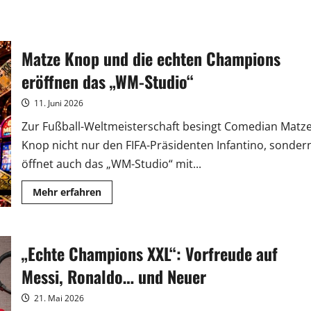
Matze Knop und die echten Champions
eröffnen das „WM-Studio“
11. Juni 2026
Zur Fußball-Weltmeisterschaft besingt Comedian Matz
Knop nicht nur den FIFA-Präsidenten Infantino, sonder
öffnet auch das „WM-Studio“ mit...
Mehr
Mehr erfahren
Informationen
über
Matze
Knop
und
„Echte Champions XXL“: Vorfreude auf
die
echten
Champions
Messi, Ronaldo… und Neuer
eröffnen
das
„WM-
21. Mai 2026
Studio“