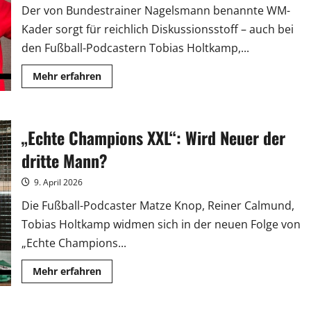
Der von Bundestrainer Nagelsmann benannte WM-
Kader sorgt für reichlich Diskussionsstoff – auch bei
den Fußball-Podcastern Tobias Holtkamp,...
Mehr
Mehr erfahren
Informationen
über
„Echte
Champions
XXL“:
„Echte Champions XXL“: Wird Neuer der
Vorfreude
auf
Messi,
dritte Mann?
Ronaldo…
und
Neuer
9. April 2026
Die Fußball-Podcaster Matze Knop, Reiner Calmund,
Tobias Holtkamp widmen sich in der neuen Folge von
„Echte Champions...
Mehr
Mehr erfahren
Informationen
über
„Echte
Champions