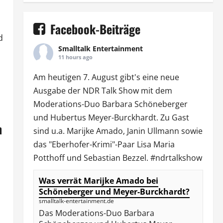
Facebook-Beiträge
d
Smalltalk Entertainment
11 hours ago
Am heutigen 7. August gibt's eine neue
Ausgabe der
NDR Talk Show
mit dem
Moderations-Duo
Barbara Schöneberger
und Hubertus Meyer-Burckhardt. Zu Gast
n
sind u.a.
Marijke Amado
,
Janin Ullmann
sowie
das "Eberhofer-Krimi"-Paar Lisa Maria
Potthoff und Sebastian Bezzel.
#ndrtalkshow
Was verrät Marijke Amado bei
Schöneberger und Meyer-Burckhardt?
smalltalk-entertainment.de
Das Moderations-Duo Barbara