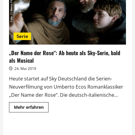
Free-
TV-
Premiere
Serie
„Der Name der Rose“: Ab heute als Sky-Serie, bald
als Musical
24. Mai 2019
Heute startet auf Sky Deutschland die Serien-
Neuverfilmung von Umberto Ecos Romanklassiker
„Der Name der Rose“. Die deutsch-italienische...
Mehr
Mehr erfahren
Informationen
über
„Der
Name
der
Rose“: