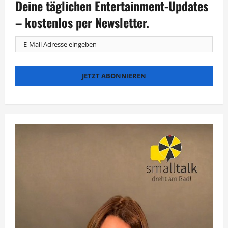
Deine täglichen Entertainment-Updates
Ab
heute
als
– kostenlos per Newsletter.
Sky-
Serie,
bald
als
Musical