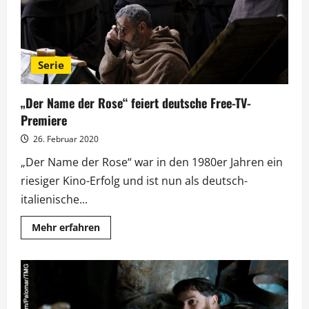
Serie
„Der Name der Rose“ feiert deutsche Free-TV-
Premiere
26. Februar 2020
„Der Name der Rose“ war in den 1980er Jahren ein
riesiger Kino-Erfolg und ist nun als deutsch-
italienische...
Mehr
Mehr erfahren
Informationen
über
„Der
Name
der
Rose“
feiert
deutsche