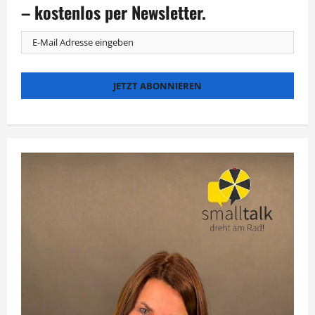
wirklich
– kostenlos per Newsletter.
beeindruckend“