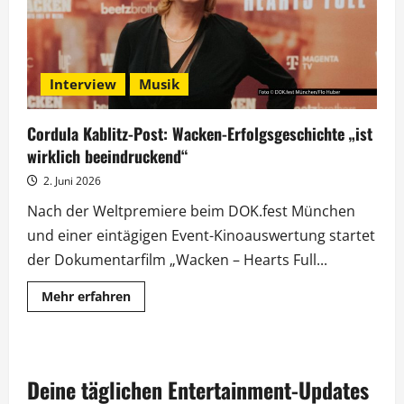
Interview
Musik
Cordula Kablitz-Post: Wacken-Erfolgsgeschichte „ist
wirklich beeindruckend“
2. Juni 2026
Nach der Weltpremiere beim DOK.fest München
und einer eintägigen Event-Kinoauswertung startet
der Dokumentarfilm „Wacken – Hearts Full...
Mehr
Mehr erfahren
Informationen
über
Cordula
Kablitz-
Post:
Wacken-
Deine täglichen Entertainment-Updates
Erfolgsgeschichte
„ist