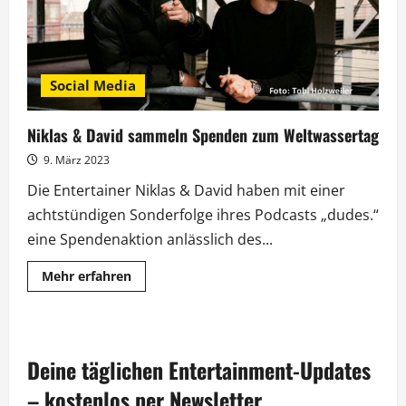
Social Media
Niklas & David sammeln Spenden zum Weltwassertag
9. März 2023
Die Entertainer Niklas & David haben mit einer
achtstündigen Sonderfolge ihres Podcasts „dudes.“
eine Spendenaktion anlässlich des...
Mehr
Mehr erfahren
Informationen
über
Niklas
&
David
sammeln
Deine täglichen Entertainment-Updates
Spenden
zum
Weltwassertag
– kostenlos per Newsletter.