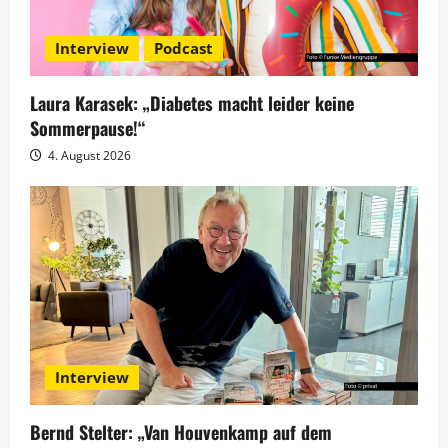
v
Interview
Podcast
i
g
Laura Karasek: „Diabetes macht leider keine
Sommerpause!“
a
4. August 2026
t
i
o
n
Interview
Bernd Stelter: „Van Houvenkamp auf dem