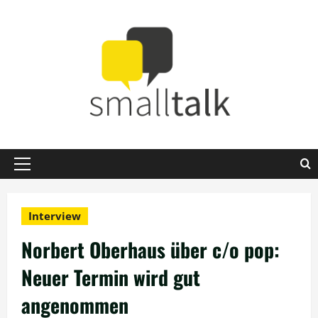
Zum
Inhalt
springen
Primäres
Menü
Interview
Norbert Oberhaus über c/o pop:
Neuer Termin wird gut
angenommen