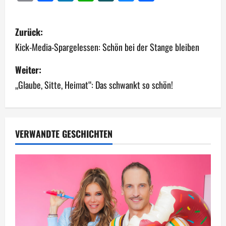
B
Zurück:
e
Kick-Media-Spargelessen: Schön bei der Stange bleiben
i
Weiter:
„Glaube, Sitte, Heimat“: Das schwankt so schön!
t
r
a
VERWANDTE GESCHICHTEN
g
s
n
a