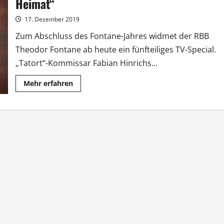
Heimat“
17. Dezember 2019
Zum Abschluss des Fontane-Jahres widmet der RBB
Theodor Fontane ab heute ein fünfteiliges TV-Special.
„Tatort“-Kommissar Fabian Hinrichs...
Mehr
Mehr erfahren
Informationen
über
Theodor
Fontane:
„Die
Entdeckung
der
Heimat“