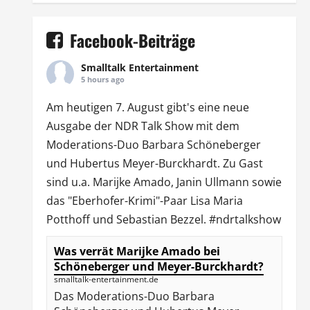
Facebook-Beiträge
Smalltalk Entertainment
5 hours ago
Am heutigen 7. August gibt's eine neue
Ausgabe der
NDR Talk Show
mit dem
Moderations-Duo
Barbara Schöneberger
und Hubertus Meyer-Burckhardt. Zu Gast
sind u.a.
Marijke Amado
,
Janin Ullmann
sowie
das "Eberhofer-Krimi"-Paar Lisa Maria
Potthoff und Sebastian Bezzel.
#ndrtalkshow
Was verrät Marijke Amado bei
Schöneberger und Meyer-Burckhardt?
smalltalk-entertainment.de
Das Moderations-Duo Barbara