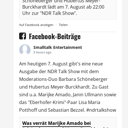
Schöneberger und Hubertus Meyer-
Burckhardt lädt am 7. August ab 22:00
Uhr zur "NDR Talk Show".
Auf Facebook anzeigen
·
Teilen
Facebook-Beiträge
Smalltalk Entertainment
5 hours ago
Am heutigen 7. August gibt's eine neue
Ausgabe der
NDR Talk Show
mit dem
Moderations-Duo
Barbara Schöneberger
und Hubertus Meyer-Burckhardt. Zu Gast
sind u.a.
Marijke Amado
,
Janin Ullmann
sowie
das "Eberhofer-Krimi"-Paar Lisa Maria
Potthoff und Sebastian Bezzel.
#ndrtalkshow
Was verrät Marijke Amado bei