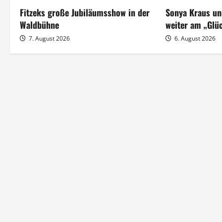
n
Fitzeks große Jubiläumsshow in der
Sonya Kraus un
a
Waldbühne
weiter am „Glü
7. August 2026
6. August 2026
v
i
g
a
t
i
o
n