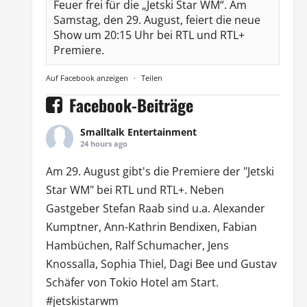
Feuer frei für die „Jetski Star WM“. Am
Samstag, den 29. August, feiert die neue
Show um 20:15 Uhr bei RTL und RTL+
Premiere.
Auf Facebook anzeigen
·
Teilen
Facebook-Beiträge
Smalltalk Entertainment
24 hours ago
Am 29. August gibt's die Premiere der "Jetski
Star WM" bei
RTL
und
RTL
+. Neben
Gastgeber Stefan Raab sind u.a.
Alexander
Kumptner
, Ann-Kathrin Bendixen,
Fabian
Hambüchen
, Ralf Schumacher,
Jens
Knossalla
,
Sophia Thiel
,
Dagi Bee
und Gustav
Schäfer von
Tokio Hotel
am Start.
#jetskistarwm