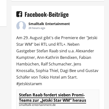
Facebook-Beiträge
Smalltalk Entertainment
24 hours ago
Am 29. August gibt's die Premiere der "Jetski
Star WM" bei
RTL
und
RTL
+. Neben
Gastgeber Stefan Raab sind u.a.
Alexander
Kumptner
, Ann-Kathrin Bendixen,
Fabian
Hambüchen
, Ralf Schumacher,
Jens
Knossalla
,
Sophia Thiel
,
Dagi Bee
und Gustav
Schäfer von
Tokio Hotel
am Start.
#jetskistarwm
Stefan Raab fordert sieben Promi-
Teams zur „Jetski Star WM“ heraus
smalltalk-entertainment.de