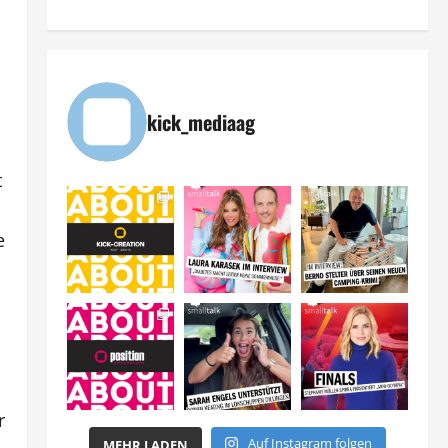
kick_mediaag
t
e
r
Auf Instagram folgen
MEHR LADEN