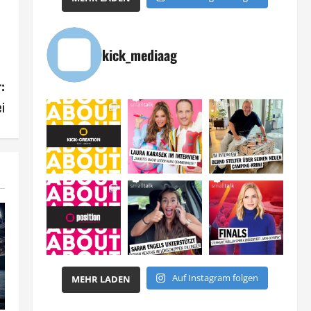
kick_mediaag
:
i
Auf Instagram folgen
MEHR LADEN