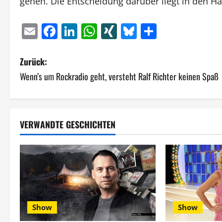
gehen. Die Entscheidung darüber liegt in den Hä
Email
Facebook
LinkedIn
WhatsApp
XING
Bluesky
Teilen
B
Zurück:
Wenn’s um Rockradio geht, versteht Ralf Richter keinen Spaß
e
i
t
VERWANDTE GESCHICHTEN
r
a
g
s
Show
Show