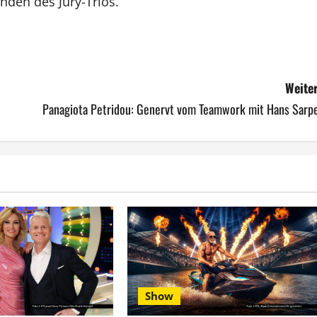
nden des Jury-Trios.
Weiter
Panagiota Petridou: Genervt vom Teamwork mit Hans Sarpe
Show