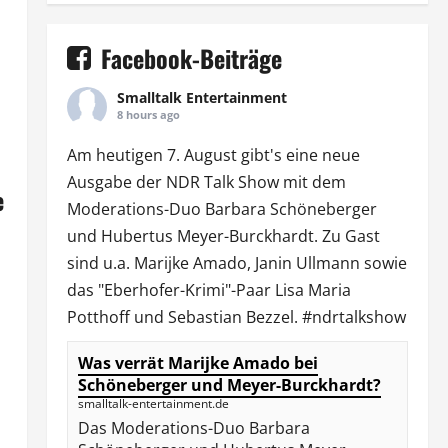
Facebook-Beiträge
Smalltalk Entertainment
8 hours ago
Am heutigen 7. August gibt's eine neue
Ausgabe der
NDR Talk Show
mit dem
e
Moderations-Duo
Barbara Schöneberger
und Hubertus Meyer-Burckhardt. Zu Gast
sind u.a.
Marijke Amado
,
Janin Ullmann
sowie
das "Eberhofer-Krimi"-Paar Lisa Maria
Potthoff und Sebastian Bezzel.
#ndrtalkshow
Was verrät Marijke Amado bei
Schöneberger und Meyer-Burckhardt?
smalltalk-entertainment.de
Das Moderations-Duo Barbara