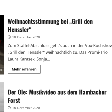
Weihnachtsstimmung bei „Grill den
Henssler“
18. Dezember 2020
Zum Staffel-Abschluss geht’s auch in der Vox-Kochsho
„Grill den Henssler“ weihnachtlich zu. Das Promi-Trio
Laura Karasek, Sonja...
Mehr
Mehr erfahren
Informationen
über
Weihnachtsstimmung
bei
„Grill
Der Ole: Musikvideo aus dem Hambacher
den
Henssler“
Forst
18. Dezember 2020