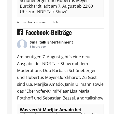
Schöneberger und Hubertus Meyer-
Burckhardt lädt am 7. August ab 22:00
Uhr zur "NDR Talk Show".
Auf Facebook anzeigen
·
Teilen
Facebook-Beiträge
Smalltalk Entertainment
8 hours ago
Am heutigen 7. August gibt's eine neue
Ausgabe der
NDR Talk Show
mit dem
Moderations-Duo
Barbara Schöneberger
und Hubertus Meyer-Burckhardt. Zu Gast
sind u.a.
Marijke Amado
,
Janin Ullmann
sowie
das "Eberhofer-Krimi"-Paar Lisa Maria
Potthoff und Sebastian Bezzel.
#ndrtalkshow
Was verrät Marijke Amado bei