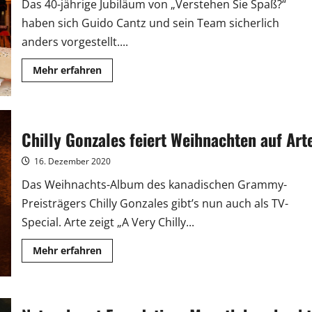
Das 40-jährige Jubiläum von „Verstehen Sie Spaß?“
haben sich Guido Cantz und sein Team sicherlich
anders vorgestellt....
Mehr
Mehr erfahren
Informationen
über
Guido
Cantz:
„Humor
ist
Chilly Gonzales feiert Weihnachten auf Art
schon
ein
Ventil“
16. Dezember 2020
Das Weihnachts-Album des kanadischen Grammy-
Preisträgers Chilly Gonzales gibt’s nun auch als TV-
Special. Arte zeigt „A Very Chilly...
Mehr
Mehr erfahren
Informationen
über
Chilly
Gonzales
feiert
Weihnachten