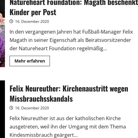
Natureheart Foundation: Magath beschenkt
auf
Arte
Kinder per Post
16. Dezember 2020
In den vergangenen Jahren hat Fußball-Manager Felix
Magath in seiner Eigenschaft als Beiratsvorsitzender
der Natureheart Foundation regelmäßig...
Mehr
Mehr erfahren
Informationen
über
Natureheart
Foundation:
Magath
Felix Neureuther: Kirchenaustritt wegen
beschenkt
Kinder
per
Missbrauchsskandals
Post
16. Dezember 2020
Felix Neureuther ist aus der katholischen Kirche
ausgetreten, weil ihn der Umgang mit dem Thema
Kindesmissbrauch geärgert...