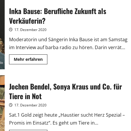
Media:
Weihnachtsspende
Inka Bause: Berufliche Zukunft als
für
Wohnungslosenhilfe
Verkäuferin?
17. Dezember 2020
Moderatorin und Sängerin Inka Bause ist am Samstag
im Interview auf barba radio zu hören. Darin verrät...
Mehr
Mehr erfahren
Informationen
über
Inka
Bause:
Berufliche
Zukunft
Jochen Bendel, Sonya Kraus und Co. für
als
Verkäuferin?
Tiere in Not
17. Dezember 2020
Sat.1 Gold zeigt heute „Haustier sucht Herz Spezial –
Promis im Einsatz“. Es geht um Tiere in...