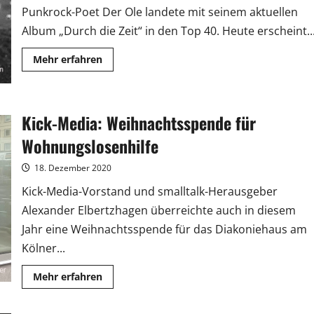
Punkrock-Poet Der Ole landete mit seinem aktuellen
Album „Durch die Zeit“ in den Top 40. Heute erscheint..
Mehr
Mehr erfahren
Informationen
über
Der
Ole:
Musikvideo
Kick-Media: Weihnachtsspende für
aus
dem
Hambacher
Wohnungslosenhilfe
Forst
18. Dezember 2020
Kick-Media-Vorstand und smalltalk-Herausgeber
Alexander Elbertzhagen überreichte auch in diesem
Jahr eine Weihnachtsspende für das Diakoniehaus am
Kölner...
Mehr
Mehr erfahren
Informationen
über
Kick-