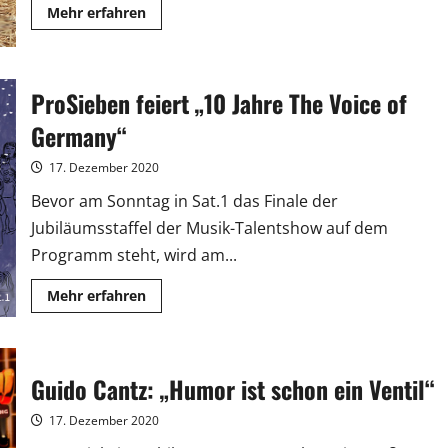
Mehr
Mehr erfahren
Informationen
über
Jochen
Bendel,
Sonya
ProSieben feiert „10 Jahre The Voice of
Kraus
und
Co.
Germany“
für
Tiere
in
17. Dezember 2020
Not
Bevor am Sonntag in Sat.1 das Finale der
Jubiläumsstaffel der Musik-Talentshow auf dem
Programm steht, wird am...
Mehr
Mehr erfahren
Informationen
über
ProSieben
feiert
„10
Jahre
Guido Cantz: „Humor ist schon ein Ventil“
The
Voice
of
17. Dezember 2020
Germany“