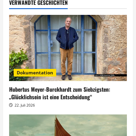
a
VERWANDTE GESCHICHTEN
g
s
n
a
v
Dokumentation
i
g
Hubertus Meyer-Burckhardt zum Siebzigsten:
„Glücklichsein ist eine Entscheidung“
a
22. Juli 2026
t
i