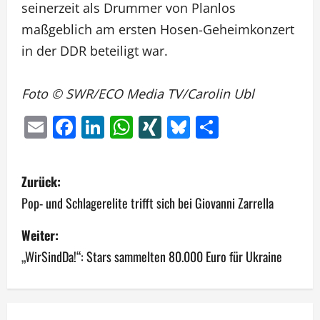
seinerzeit als Drummer von Planlos
maßgeblich am ersten Hosen-Geheimkonzert
in der DDR beteiligt war.
Foto © SWR/ECO Media TV/Carolin Ubl
Email
Facebook
LinkedIn
WhatsApp
XING
Bluesky
Teilen
B
Zurück:
e
Pop- und Schlagerelite trifft sich bei Giovanni Zarrella
i
Weiter:
„WirSindDa!“: Stars sammelten 80.000 Euro für Ukraine
t
r