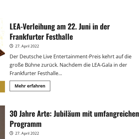
LEA-Verleihung am 22. Juni in der
Frankfurter Festhalle
27. April 2022
Der Deutsche Live Entertainment-Preis kehrt auf die
große Bühne zurück. Nachdem die LEA-Gala in der
Frankfurter Festhalle...
Mehr
Mehr erfahren
Informationen
über
LEA-
Verleihung
am
30 Jahre Arte: Jubiläum mit umfangreiche
22.
Juni
in
Programm
der
Frankfurter
Festhalle
27. April 2022