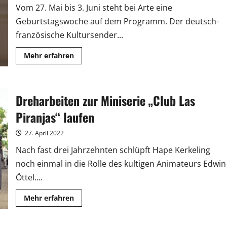
Vom 27. Mai bis 3. Juni steht bei Arte eine
Geburtstagswoche auf dem Programm. Der deutsch-
französische Kultursender...
Mehr
Mehr erfahren
Informationen
über
30
Jahre
Arte:
Dreharbeiten zur Miniserie „Club Las
Jubiläum
mit
umfangreichem
Piranjas“ laufen
Programm
27. April 2022
Nach fast drei Jahrzehnten schlüpft Hape Kerkeling
noch einmal in die Rolle des kultigen Animateurs Edwin
Öttel....
Mehr
Mehr erfahren
Informationen
über
Dreharbeiten
zur