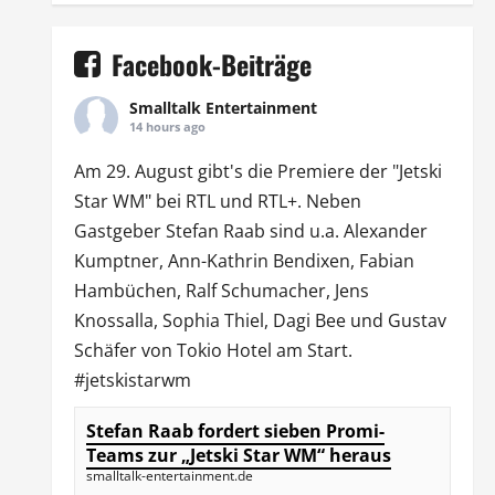
Facebook-Beiträge
Smalltalk Entertainment
14 hours ago
Am 29. August gibt's die Premiere der "Jetski
Star WM" bei
RTL
und
RTL
+. Neben
Gastgeber Stefan Raab sind u.a.
Alexander
Kumptner
, Ann-Kathrin Bendixen,
Fabian
Hambüchen
, Ralf Schumacher,
Jens
Knossalla
,
Sophia Thiel
,
Dagi Bee
und Gustav
Schäfer von
Tokio Hotel
am Start.
#jetskistarwm
Stefan Raab fordert sieben Promi-
Teams zur „Jetski Star WM“ heraus
smalltalk-entertainment.de