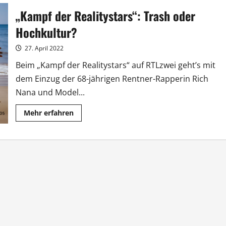
Miniserie
„Kampf der Realitystars“: Trash oder
„Club
Las
Piranjas“
Hochkultur?
laufen
27. April 2022
Beim „Kampf der Realitystars“ auf RTLzwei geht’s mit
dem Einzug der 68-jährigen Rentner-Rapperin Rich
Nana und Model...
Mehr
Mehr erfahren
Informationen
über
„Kampf
der
Realitystars“:
Trash
oder
Hochkultur?