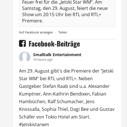
Feuer frei für die „Jetski Star WM“. Am
Samstag, den 29. August, feiert die neue
Show um 20:15 Uhr bei RTL und RTL+
Premiere.
Auf Facebook anzeigen
·
Teilen
Facebook-Beiträge
Smalltalk Entertainment
14 hours ago
Am 29. August gibt's die Premiere der "Jetski
Star WM" bei
RTL
und
RTL
+. Neben
Gastgeber Stefan Raab sind u.a.
Alexander
Kumptner
, Ann-Kathrin Bendixen,
Fabian
Hambüchen
, Ralf Schumacher,
Jens
Knossalla
,
Sophia Thiel
,
Dagi Bee
und Gustav
Schäfer von
Tokio Hotel
am Start.
#jetskistarwm